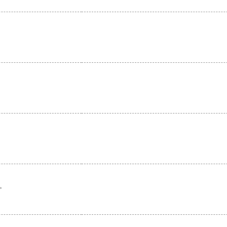
。
。
。