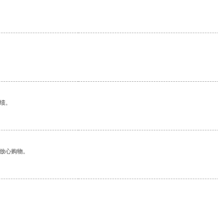
绩。
够放心购物。