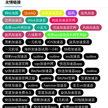
友情链接
网站地图
QuickQ
旋风加速度器
旋风
旋风加速
坚果加速器
tiktok加速器
狗急加速器官网
免费vqn外网加速
小蓝鸟
优途加速器官网
风驰加速器
旋风加速器
八戒看书
免费vps加速器外网苹果版
黑豹加速器
一元机场
IOS加速器
旋风加速度器
一元机场
海外加速器试用一小时
快橙加速器
猎豹nvp加速器
outline
outline
ios加速器
outline
蚂蚁加速器官网
vqn加速外网
快连加速器app
tyl加速器官网
BitzNet加速器
快连加速器app
outline
香蕉加速器官网正版
outline
BitzNet官网
安易加速器
快联加速器
outline
hammer加速器
老王vn加速器
雷霆加速免费永久
雷霆加器速
旋风加速度器
快连加速器app
猎豹加速器
1元机场
闪电猫加速器
hammer加速器
快连加速器app
免费vqn加速外网