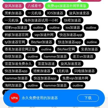
旋风加速器
八戒看书
免费vps加速器外网苹果版
黑豹加速器
一元机场
IOS加速器
旋风加速度器
一元机场
海外加速器试用一小时
快橙加速器
猎豹nvp加速器
outline
outline
ios加速器
outline
蚂蚁加速器官网
vqn加速外网
快连加速器app
tyl加速器官网
BitzNet加速器
快连加速器app
outline
香蕉加速器官网正版
outline
BitzNet官网
安易加速器
快联加速器
outline
hammer加速器
老王vn加速器
雷霆加速免费永久
雷霆加器速
旋风加速度器
快连加速器app
猎豹加速器
1元机场
闪电猫加速器
hammer加速器
快连加速器app
免费vqn加速外网
海鸥加速器
outline
hammer加速器
outline
闪电猫加速器
永久免费使用的加速器
下载
1.189755s
首页
安卓
苹果
排行
推荐