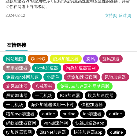
这款加速器VPM应用程序可以给你提供最高速度和安全性的连接，并帮
助你在网络上自由移动。
2024-02-12
支持
[0]
反对
[0]
友情链接
网站地图
QuickQ
旋风加速度器
旋风
旋风加速
坚果加速器
tiktok加速器
狗急加速器官网
免费vqn外网加速
小蓝鸟
优途加速器官网
风驰加速器
旋风加速器
八戒看书
免费vps加速器外网苹果版
黑豹加速器
一元机场
IOS加速器
旋风加速度器
一元机场
海外加速器试用一小时
快橙加速器
猎豹nvp加速器
outline
outline
ios加速器
outline
蚂蚁加速器官网
vqn加速外网
快连加速器app
tyl加速器官网
BitzNet加速器
快连加速器app
outline