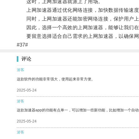
这时，上网加速器就派上了用场。
上网加速器通过优化网络连接，加快数据传输速度，
同时，上网加速器还能加密网络连接，保护用户上
因此，选择一个高效的上网加速器，能够让我们在
要留意选择适合自己需求的上网加速器，以确保网
#37#
评论
游客
这款软件的功能非常强大，使用起来非常方便。
2025-05-24
游客
这款加速器app的功能有点单一，可以增加一些新功能，比如增加一个自
2025-05-24
游客