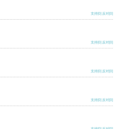
支持
[0]
反对
[0]
支持
[0]
反对
[0]
支持
[0]
反对
[0]
支持
[0]
反对
[0]
支持
[0]
反对
[0]