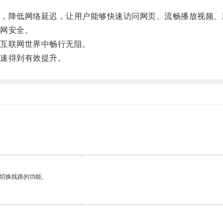
降低网络延迟，让用户能够快速访问网页、流畅播放视频、
网安全。
互联网世界中畅行无阻。
速得到有效提升。
动切换线路的功能。