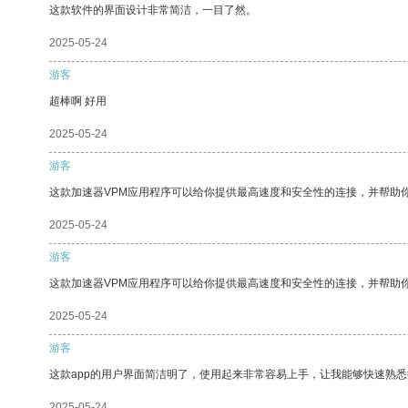
这款软件的界面设计非常简洁，一目了然。
2025-05-24
游客
超棒啊 好用
2025-05-24
游客
这款加速器VPM应用程序可以给你提供最高速度和安全性的连接，并帮助
2025-05-24
游客
这款加速器VPM应用程序可以给你提供最高速度和安全性的连接，并帮助
2025-05-24
游客
这款app的用户界面简洁明了，使用起来非常容易上手，让我能够快速熟悉
2025-05-24