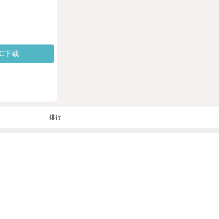
PC下载
排行