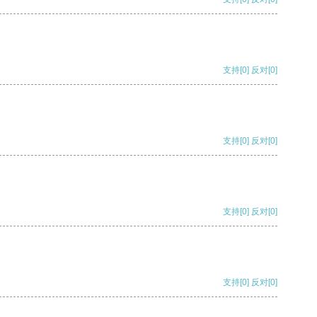
支持
[0]
反对
[0]
支持
[0]
反对
[0]
支持
[0]
反对
[0]
支持
[0]
反对
[0]