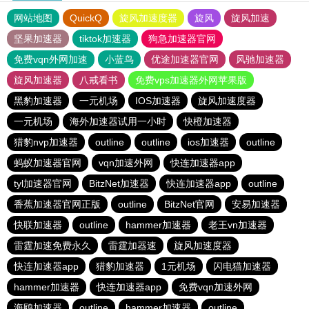
网站地图
QuickQ
旋风加速度器
旋风
旋风加速
坚果加速器
tiktok加速器
狗急加速器官网
免费vqn外网加速
小蓝鸟
优途加速器官网
风驰加速器
旋风加速器
八戒看书
免费vps加速器外网苹果版
黑豹加速器
一元机场
IOS加速器
旋风加速度器
一元机场
海外加速器试用一小时
快橙加速器
猎豹nvp加速器
outline
outline
ios加速器
outline
蚂蚁加速器官网
vqn加速外网
快连加速器app
tyl加速器官网
BitzNet加速器
快连加速器app
outline
香蕉加速器官网正版
outline
BitzNet官网
安易加速器
快联加速器
outline
hammer加速器
老王vn加速器
雷霆加速免费永久
雷霆加器速
旋风加速度器
快连加速器app
猎豹加速器
1元机场
闪电猫加速器
hammer加速器
快连加速器app
免费vqn加速外网
海鸥加速器
outline
hammer加速器
outline