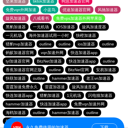
坚果加速器
tiktok加速器
狗急加速器官网
免费vqn外网加速
小蓝鸟
优途加速器官网
风驰加速器
旋风加速器
八戒看书
免费vps加速器外网苹果版
黑豹加速器
一元机场
IOS加速器
旋风加速度器
一元机场
海外加速器试用一小时
快橙加速器
猎豹nvp加速器
outline
outline
ios加速器
outline
蚂蚁加速器官网
vqn加速外网
快连加速器app
tyl加速器官网
BitzNet加速器
快连加速器app
outline
香蕉加速器官网正版
outline
BitzNet官网
安易加速器
快联加速器
outline
hammer加速器
老王vn加速器
雷霆加速免费永久
雷霆加器速
旋风加速度器
快连加速器app
猎豹加速器
1元机场
闪电猫加速器
hammer加速器
快连加速器app
免费vqn加速外网
海鸥加速器
outline
hammer加速器
outline
闪电猫加速器
永久免费使用的加速器
下载