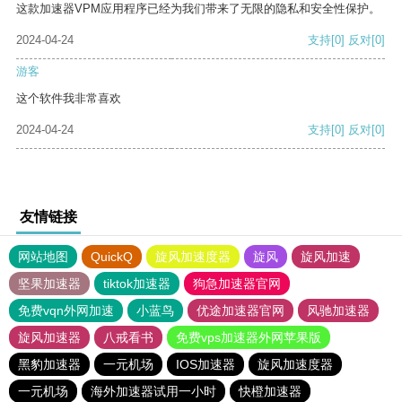
这款加速器VPM应用程序已经为我们带来了无限的隐私和安全性保护。
2024-04-24
支持
[0]
反对
[0]
游客
这个软件我非常喜欢
2024-04-24
支持
[0]
反对
[0]
友情链接
网站地图
QuickQ
旋风加速度器
旋风
旋风加速
坚果加速器
tiktok加速器
狗急加速器官网
免费vqn外网加速
小蓝鸟
优途加速器官网
风驰加速器
旋风加速器
八戒看书
免费vps加速器外网苹果版
黑豹加速器
一元机场
IOS加速器
旋风加速度器
一元机场
海外加速器试用一小时
快橙加速器