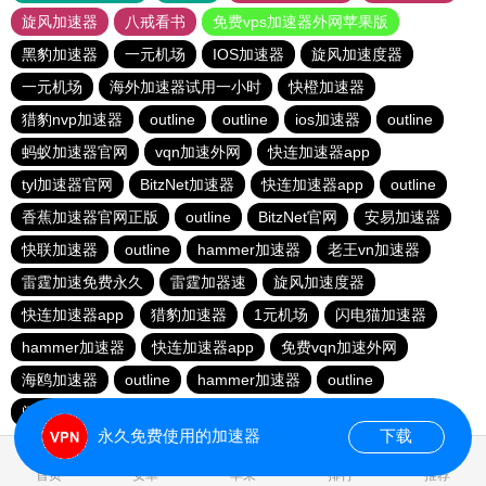
旋风加速器
八戒看书
免费vps加速器外网苹果版
黑豹加速器
一元机场
IOS加速器
旋风加速度器
一元机场
海外加速器试用一小时
快橙加速器
猎豹nvp加速器
outline
outline
ios加速器
outline
蚂蚁加速器官网
vqn加速外网
快连加速器app
tyl加速器官网
BitzNet加速器
快连加速器app
outline
香蕉加速器官网正版
outline
BitzNet官网
安易加速器
快联加速器
outline
hammer加速器
老王vn加速器
雷霆加速免费永久
雷霆加器速
旋风加速度器
快连加速器app
猎豹加速器
1元机场
闪电猫加速器
hammer加速器
快连加速器app
免费vqn加速外网
海鸥加速器
outline
hammer加速器
outline
闪电猫加速器
永久免费使用的加速器
下载
0.089346s
首页
安卓
苹果
排行
推荐