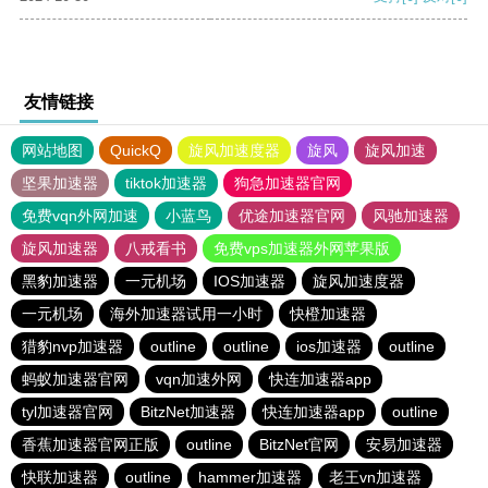
友情链接
网站地图
QuickQ
旋风加速度器
旋风
旋风加速
坚果加速器
tiktok加速器
狗急加速器官网
免费vqn外网加速
小蓝鸟
优途加速器官网
风驰加速器
旋风加速器
八戒看书
免费vps加速器外网苹果版
黑豹加速器
一元机场
IOS加速器
旋风加速度器
一元机场
海外加速器试用一小时
快橙加速器
猎豹nvp加速器
outline
outline
ios加速器
outline
蚂蚁加速器官网
vqn加速外网
快连加速器app
tyl加速器官网
BitzNet加速器
快连加速器app
outline
香蕉加速器官网正版
outline
BitzNet官网
安易加速器
快联加速器
outline
hammer加速器
老王vn加速器