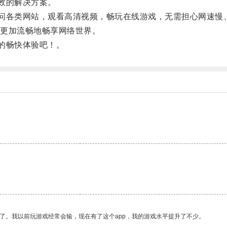
效的解决方案。
问各类网站，观看高清视频，畅玩在线游戏，无需担心网速慢
更加流畅地畅享网络世界。
的畅快体验吧！。
了。我以前玩游戏经常会输，现在有了这个app，我的游戏水平提升了不少。