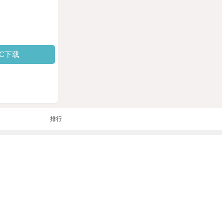
PC下载
排行