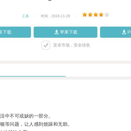
工具
|
时间：2024-11-28
|
卓下载
苹果下载
安卓市场，安全绿色
活中不可或缺的一部分。
顿等问题，让人感到烦躁和无助。