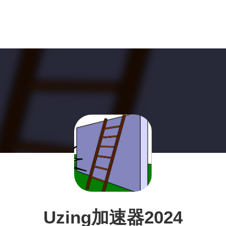
Uzing加速器2024