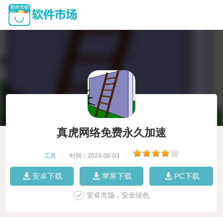
真虎网络免费永久加速
工具
|
时间：2024-08-03
|
安卓下载
苹果下载
PC下载
安卓市场，安全绿色