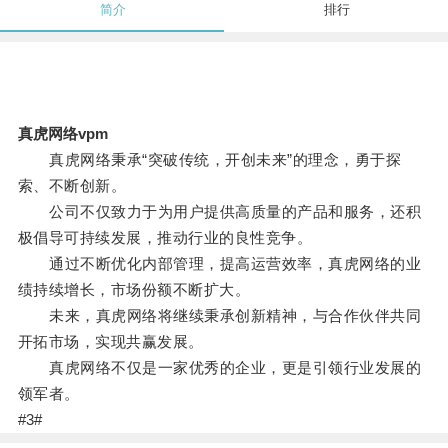
简介
排行
真虎网络vpm
真虎网络秉承“突破传统，开创未来”的理念，勇于探
索、不断创新。
公司不仅致力于为用户提供高质量的产品和服务，还积
极倡导可持续发展，推动行业的良性竞争。
通过不断优化内部管理，提高运营效率，真虎网络的业
绩持续增长，市场份额不断扩大。
未来，真虎网络将继续秉承创新精神，与合作伙伴共同
开拓市场，实现共赢发展。
真虎网络不仅是一家优秀的企业，更是引领行业发展的
领军者。
#3#