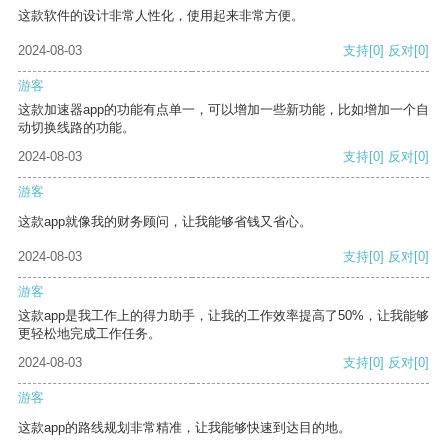
这款软件的设计非常人性化，使用起来非常方便。
2024-08-03
支持
[0]
反对
[0]
游客
这款加速器app的功能有点单一，可以增加一些新功能，比如增加一个自
动切换线路的功能。
2024-08-03
支持
[0]
反对
[0]
游客
这款app就像我的财务顾问，让我能够省钱又省心。
2024-08-03
支持
[0]
反对
[0]
游客
这款app是我工作上的得力助手，让我的工作效率提高了50%，让我能够
更轻松地完成工作任务。
2024-08-03
支持
[0]
反对
[0]
游客
这款app的路线规划非常精准，让我能够快速到达目的地。