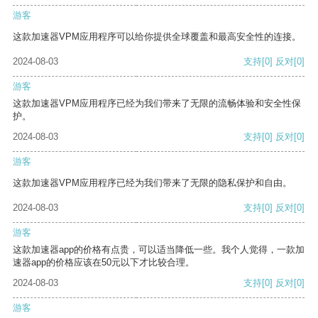
游客
这款加速器VPM应用程序可以给你提供全球覆盖和最高安全性的连接。
2024-08-03
支持
[0]
反对
[0]
游客
这款加速器VPM应用程序已经为我们带来了无限的流畅体验和安全性保
护。
2024-08-03
支持
[0]
反对
[0]
游客
这款加速器VPM应用程序已经为我们带来了无限的隐私保护和自由。
2024-08-03
支持
[0]
反对
[0]
游客
这款加速器app的价格有点贵，可以适当降低一些。我个人觉得，一款加
速器app的价格应该在50元以下才比较合理。
2024-08-03
支持
[0]
反对
[0]
游客