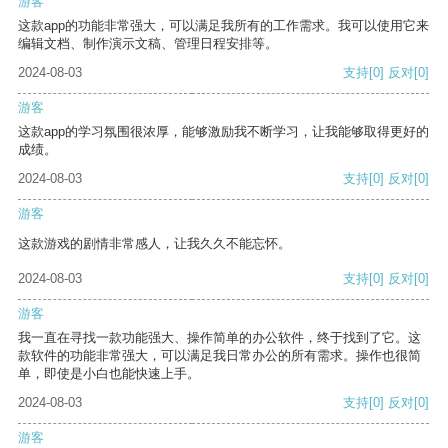
游客
这款app的功能非常强大，可以满足我所有的工作需求。我可以使用它来
编辑文档、制作演示文稿、管理日程安排等。
2024-08-03
支持
[0]
反对
[0]
游客
这款app的学习氛围很浓厚，能够激励我不断学习，让我能够取得更好的
成绩。
2024-08-03
支持
[0]
反对
[0]
游客
这款游戏的剧情非常感人，让我久久不能忘怀。
2024-08-03
支持
[0]
反对
[0]
游客
我一直在寻找一款功能强大、操作简单的办公软件，终于找到了它。这
款软件的功能非常强大，可以满足我日常办公的所有需求。操作也很简
单，即使是小白也能快速上手。
2024-08-03
支持
[0]
反对
[0]
游客