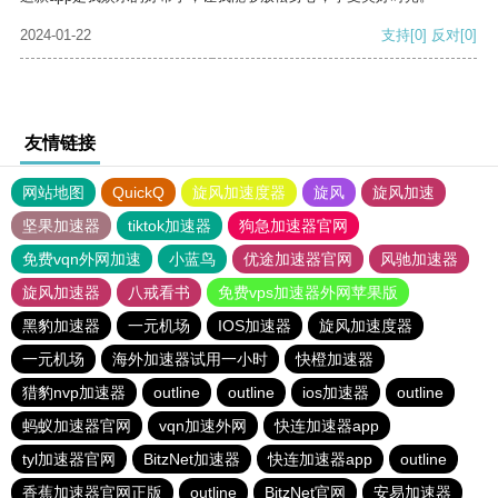
2024-01-22
支持
[0]
反对
[0]
友情链接
网站地图
QuickQ
旋风加速度器
旋风
旋风加速
坚果加速器
tiktok加速器
狗急加速器官网
免费vqn外网加速
小蓝鸟
优途加速器官网
风驰加速器
旋风加速器
八戒看书
免费vps加速器外网苹果版
黑豹加速器
一元机场
IOS加速器
旋风加速度器
一元机场
海外加速器试用一小时
快橙加速器
猎豹nvp加速器
outline
outline
ios加速器
outline
蚂蚁加速器官网
vqn加速外网
快连加速器app
tyl加速器官网
BitzNet加速器
快连加速器app
outline
香蕉加速器官网正版
outline
BitzNet官网
安易加速器