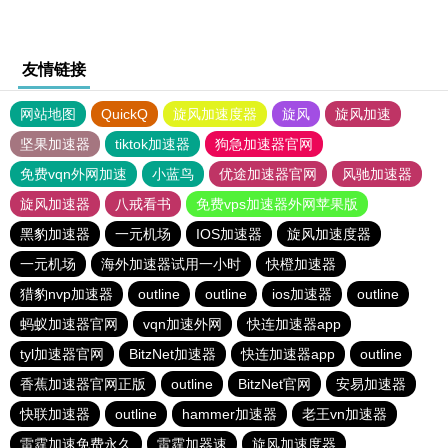
友情链接
网站地图
QuickQ
旋风加速度器
旋风
旋风加速
坚果加速器
tiktok加速器
狗急加速器官网
免费vqn外网加速
小蓝鸟
优途加速器官网
风驰加速器
旋风加速器
八戒看书
免费vps加速器外网苹果版
黑豹加速器
一元机场
IOS加速器
旋风加速度器
一元机场
海外加速器试用一小时
快橙加速器
猎豹nvp加速器
outline
outline
ios加速器
outline
蚂蚁加速器官网
vqn加速外网
快连加速器app
tyl加速器官网
BitzNet加速器
快连加速器app
outline
香蕉加速器官网正版
outline
BitzNet官网
安易加速器
快联加速器
outline
hammer加速器
老王vn加速器
雷霆加速免费永久
雷霆加器速
旋风加速度器