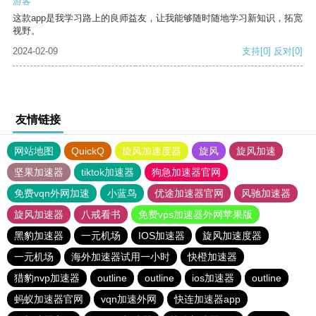
游客
这款app是我学习路上的良师益友，让我能够随时随地学习新知识，拓宽
视野。
2024-02-09
支持
[0]
反对
[0]
友情链接
网站地图
QuickQ
旋风加速度器
旋风
旋风加速
坚果加速器
tiktok加速器
狗急加速器官网
免费vqn外网加速
小蓝鸟
优途加速器官网
风驰加速器
旋风加速器
八戒看书
免费vps加速器外网苹果版
黑豹加速器
一元机场
IOS加速器
旋风加速度器
一元机场
海外加速器试用一小时
快橙加速器
猎豹nvp加速器
outline
outline
ios加速器
outline
蚂蚁加速器官网
vqn加速外网
快连加速器app