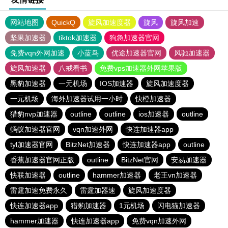
网站地图
QuickQ
旋风加速度器
旋风
旋风加速
坚果加速器
tiktok加速器
狗急加速器官网
免费vqn外网加速
小蓝鸟
优途加速器官网
风驰加速器
旋风加速器
八戒看书
免费vps加速器外网苹果版
黑豹加速器
一元机场
IOS加速器
旋风加速度器
一元机场
海外加速器试用一小时
快橙加速器
猎豹nvp加速器
outline
outline
ios加速器
outline
蚂蚁加速器官网
vqn加速外网
快连加速器app
tyl加速器官网
BitzNet加速器
快连加速器app
outline
香蕉加速器官网正版
outline
BitzNet官网
安易加速器
快联加速器
outline
hammer加速器
老王vn加速器
雷霆加速免费永久
雷霆加器速
旋风加速度器
快连加速器app
猎豹加速器
1元机场
闪电猫加速器
hammer加速器
快连加速器app
免费vqn加速外网