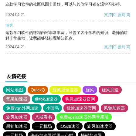
这款学习软件的社区氛围非常好，可以与其他学习者交流学习心得。
2024-04-21
支持
[0]
反对
[0]
游客
这款学习软件的课程内容非常丰富，涵盖了各个学科的知识。老师的讲
解非常生动，让我能够轻松理解知识点。
2024-04-21
支持
[0]
反对
[0]
友情链接
网站地图
QuickQ
旋风加速度器
旋风
旋风加速
坚果加速器
tiktok加速器
狗急加速器官网
免费vqn外网加速
小蓝鸟
优途加速器官网
风驰加速器
旋风加速器
八戒看书
免费vps加速器外网苹果版
黑豹加速器
一元机场
IOS加速器
旋风加速度器
一元机场
海外加速器试用一小时
快橙加速器