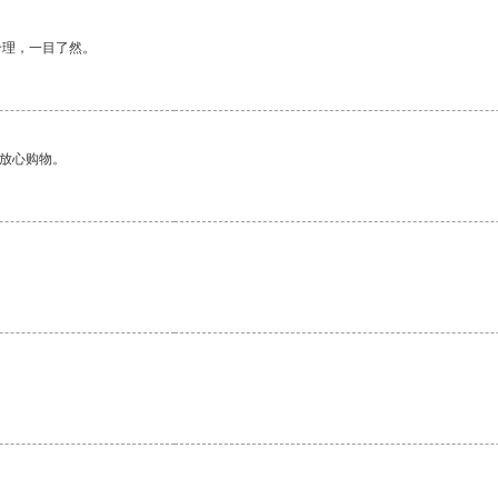
合理，一目了然。
够放心购物。
。