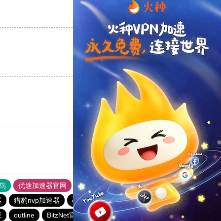
支持
[0]
反对
[0]
支持
[0]
反对
[0]
支持
[0]
反对
[0]
鸟
优途加速器官网
风驰加速器
旋风加速器
八戒看书
器
猎豹nvp加速器
outline
outline
ios加速器
outline
版
outline
BitzNet官网
安易加速器
快联加速器