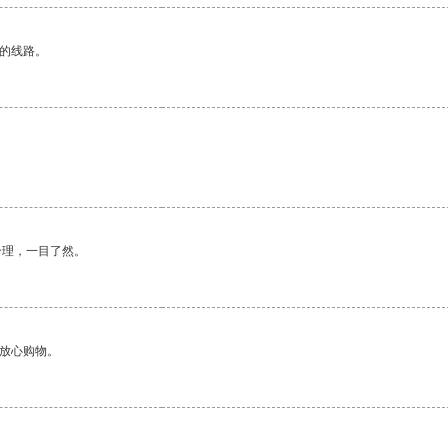
区的线路。
合理，一目了然。
够放心购物。