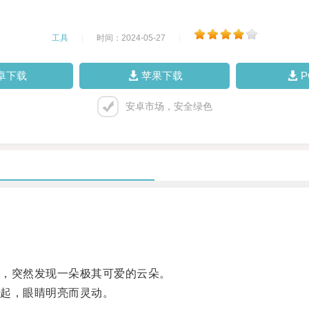
工具
|
时间：2024-05-27
|
卓下载
苹果下载
安卓市场，安全绿色
，突然发现一朵极其可爱的云朵。
起，眼睛明亮而灵动。