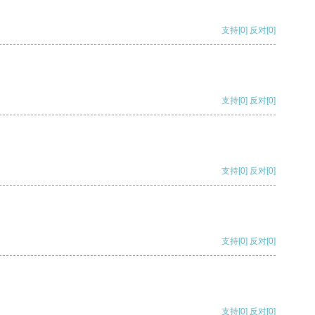
支持
[0]
反对
[0]
支持
[0]
反对
[0]
支持
[0]
反对
[0]
支持
[0]
反对
[0]
支持
[0]
反对
[0]