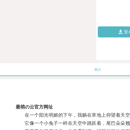
安
简介
最萌の云官方网址
在一个阳光明媚的下午，我躺在草地上仰望着天空
它像一个小兔子一样在天空中跳跃着，尾巴朵朵翘