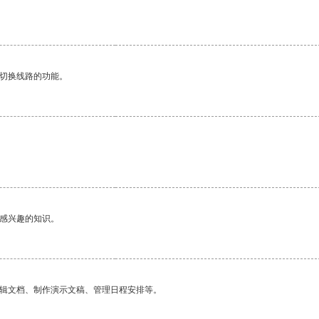
动切换线路的功能。
己感兴趣的知识。
编辑文档、制作演示文稿、管理日程安排等。