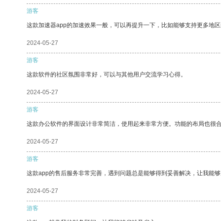
游客
这款加速器app的加速效果一般，可以再提升一下，比如能够支持更多地
2024-05-27
游客
这款软件的社区氛围非常好，可以与其他用户交流学习心得。
2024-05-27
游客
这款办公软件的界面设计非常简洁，使用起来非常方便。功能的布局也很
2024-05-27
游客
这款app的售后服务非常完善，遇到问题总是能够得到妥善解决，让我能
2024-05-27
游客