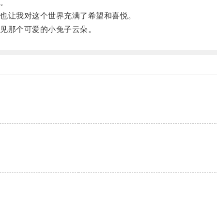
。
也让我对这个世界充满了希望和喜悦。
见那个可爱的小兔子云朵。