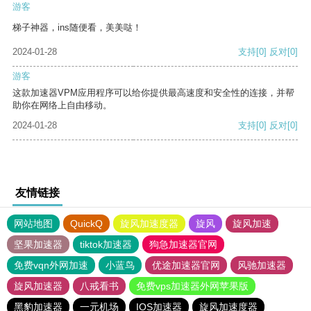
游客
梯子神器，ins随便看，美美哒！
2024-01-28
支持
[0]
反对
[0]
游客
这款加速器VPM应用程序可以给你提供最高速度和安全性的连接，并帮
助你在网络上自由移动。
2024-01-28
支持
[0]
反对
[0]
友情链接
网站地图
QuickQ
旋风加速度器
旋风
旋风加速
坚果加速器
tiktok加速器
狗急加速器官网
免费vqn外网加速
小蓝鸟
优途加速器官网
风驰加速器
旋风加速器
八戒看书
免费vps加速器外网苹果版
黑豹加速器
一元机场
IOS加速器
旋风加速度器