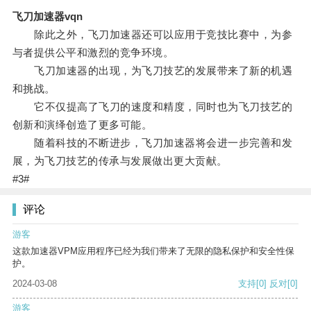
飞刀加速器vqn
除此之外，飞刀加速器还可以应用于竞技比赛中，为参
与者提供公平和激烈的竞争环境。
飞刀加速器的出现，为飞刀技艺的发展带来了新的机遇
和挑战。
它不仅提高了飞刀的速度和精度，同时也为飞刀技艺的
创新和演绎创造了更多可能。
随着科技的不断进步，飞刀加速器将会进一步完善和发
展，为飞刀技艺的传承与发展做出更大贡献。
#3#
评论
游客
这款加速器VPM应用程序已经为我们带来了无限的隐私保护和安全性保
护。
2024-03-08
支持
[0]
反对
[0]
游客