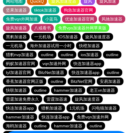
网站地图
QuickQ
旋风加速度器
旋风
旋风加速
坚果加速器
tiktok加速器
狗急加速器官网
免费vqn外网加速
小蓝鸟
优途加速器官网
风驰加速器
旋风加速器
八戒看书
免费vps加速器外网苹果版
黑豹加速器
一元机场
IOS加速器
旋风加速度器
一元机场
海外加速器试用一小时
快橙加速器
猎豹nvp加速器
outline
outline
ios加速器
outline
蚂蚁加速器官网
vqn加速外网
快连加速器app
tyl加速器官网
BitzNet加速器
快连加速器app
outline
香蕉加速器官网正版
outline
BitzNet官网
安易加速器
快联加速器
outline
hammer加速器
老王vn加速器
雷霆加速免费永久
雷霆加器速
旋风加速度器
快连加速器app
猎豹加速器
1元机场
闪电猫加速器
hammer加速器
快连加速器app
免费vqn加速外网
海鸥加速器
outline
hammer加速器
outline