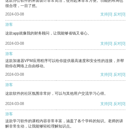
这款办公软件的界面设计非常简洁，使用起来非常方便。功能的布局也
很合理，一目了然。
2024-03-08
支持
[0]
反对
[0]
游客
这款app就像我的财务顾问，让我能够省钱又省心。
2024-03-08
支持
[0]
反对
[0]
游客
这款加速器VPM应用程序可以给你提供最高速度和安全性的连接，并帮
助你在网络上自由移动。
2024-03-08
支持
[0]
反对
[0]
游客
这款软件的社区氛围非常好，可以与其他用户交流学习心得。
2024-03-08
支持
[0]
反对
[0]
游客
这款学习软件的课程内容非常丰富，涵盖了各个学科的知识。老师的讲
解非常生动，让我能够轻松理解知识点。