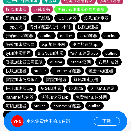
免费vqn外网加速
小蓝鸟
优途加速器官网
风驰加速器
旋风加速器
八戒看书
免费vps加速器外网苹果版
黑豹加速器
一元机场
IOS加速器
旋风加速度器
一元机场
海外加速器试用一小时
快橙加速器
猎豹nvp加速器
outline
outline
ios加速器
outline
蚂蚁加速器官网
vqn加速外网
快连加速器app
tyl加速器官网
BitzNet加速器
快连加速器app
outline
香蕉加速器官网正版
outline
BitzNet官网
安易加速器
快联加速器
outline
hammer加速器
老王vn加速器
雷霆加速免费永久
雷霆加器速
旋风加速度器
快连加速器app
猎豹加速器
1元机场
闪电猫加速器
hammer加速器
快连加速器app
免费vqn加速外网
海鸥加速器
outline
hammer加速器
outline
闪电猫加速器
永久免费使用的加速器
下载