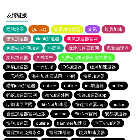
友情链接
网站地图
QuickQ
旋风加速度器
旋风
旋风加速
坚果加速器
tiktok加速器
狗急加速器官网
免费vqn外网加速
小蓝鸟
优途加速器官网
风驰加速器
旋风加速器
八戒看书
免费vps加速器外网苹果版
黑豹加速器
一元机场
IOS加速器
旋风加速度器
一元机场
海外加速器试用一小时
快橙加速器
猎豹nvp加速器
outline
outline
ios加速器
outline
蚂蚁加速器官网
vqn加速外网
快连加速器app
tyl加速器官网
BitzNet加速器
快连加速器app
outline
香蕉加速器官网正版
outline
BitzNet官网
安易加速器
快联加速器
outline
hammer加速器
老王vn加速器
雷霆加速免费永久
雷霆加器速
旋风加速度器