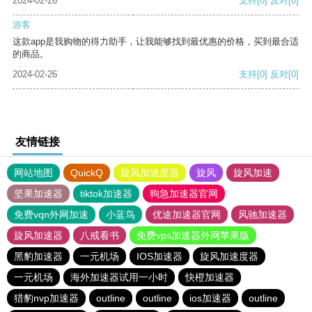
2024-02-26
支持
[0]
反对
[0]
游客
这款app是我购物的得力助手，让我能够找到最优惠的价格，买到最合适
的商品。
2024-02-26
支持
[0]
反对
[0]
友情链接
网站地图
QuickQ
旋风加速度器
旋风
旋风加速
坚果加速器
tiktok加速器
狗急加速器官网
免费vqn外网加速
小蓝鸟
优途加速器官网
风驰加速器
旋风加速器
八戒看书
免费vps加速器外网苹果版
黑豹加速器
一元机场
IOS加速器
旋风加速度器
一元机场
海外加速器试用一小时
快橙加速器
猎豹nvp加速器
outline
outline
ios加速器
outline