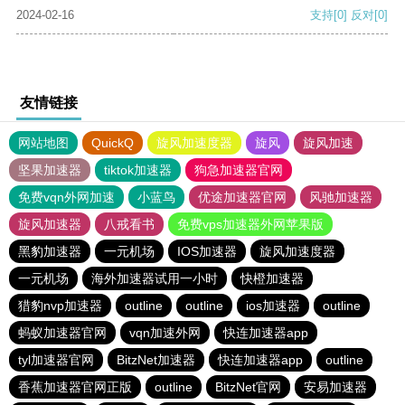
2024-02-16
支持
[0]
反对
[0]
友情链接
网站地图
QuickQ
旋风加速度器
旋风
旋风加速
坚果加速器
tiktok加速器
狗急加速器官网
免费vqn外网加速
小蓝鸟
优途加速器官网
风驰加速器
旋风加速器
八戒看书
免费vps加速器外网苹果版
黑豹加速器
一元机场
IOS加速器
旋风加速度器
一元机场
海外加速器试用一小时
快橙加速器
猎豹nvp加速器
outline
outline
ios加速器
outline
蚂蚁加速器官网
vqn加速外网
快连加速器app
tyl加速器官网
BitzNet加速器
快连加速器app
outline
香蕉加速器官网正版
outline
BitzNet官网
安易加速器