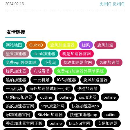
2024-02-16
支持
[0]
反对
[0]
友情链接
网站地图
QuickQ
旋风加速度器
旋风
旋风加速
坚果加速器
tiktok加速器
狗急加速器官网
免费vqn外网加速
小蓝鸟
优途加速器官网
风驰加速器
旋风加速器
八戒看书
免费vps加速器外网苹果版
黑豹加速器
一元机场
IOS加速器
旋风加速度器
一元机场
海外加速器试用一小时
快橙加速器
猎豹nvp加速器
outline
outline
ios加速器
outline
蚂蚁加速器官网
vqn加速外网
快连加速器app
tyl加速器官网
BitzNet加速器
快连加速器app
outline
香蕉加速器官网正版
outline
BitzNet官网
安易加速器