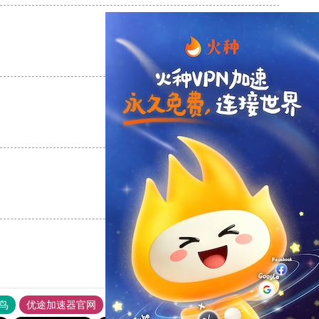
支持
[0]
反对
[0]
支持
[0]
反对
[0]
支持
[0]
反对
[0]
鸟
优途加速器官网
风驰加速器
旋风加速器
八戒看书