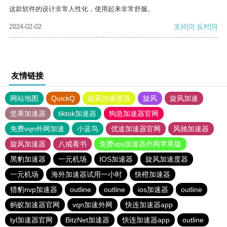
这款软件的设计非常人性化，使用起来非常舒服。
2024-02-02
支持
[0]
反对
[0]
友情链接
网站地图
QuickQ
旋风加速度器
旋风
旋风加速
坚果加速器
tiktok加速器
狗急加速器官网
免费vqn外网加速
小蓝鸟
优途加速器官网
风驰加速器
旋风加速器
八戒看书
免费vps加速器外网苹果版
黑豹加速器
一元机场
IOS加速器
旋风加速度器
一元机场
海外加速器试用一小时
快橙加速器
猎豹nvp加速器
outline
outline
ios加速器
outline
蚂蚁加速器官网
vqn加速外网
快连加速器app
tyl加速器官网
BitzNet加速器
快连加速器app
outline