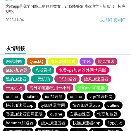
这款app是我学习路上的良师益友，让我能够随时随地学习新知识，拓宽
视野。
2025-11-04
支持
[0]
反对
[0]
友情链接
网站地图
QuickQ
旋风加速度器
旋风
旋风加速
tiktok加速器
八戒看书
免费vps加速器外网苹果版
黑豹加速器
一元机场
IOS加速器
旋风加速度器
一元机场
海外加速器试用一小时
猎豹nvp加速器
outline
outline
ios加速器
outline
vqn加速外网
快连加速器app
tyl加速器官网
快连加速器app
outline
香蕉加速器官网正版
outline
安易加速器
快联加速器
hammer加速器
旋风加速度器
快连加速器app
1元机场