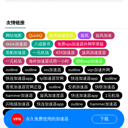
友情链接
网站地图
QuickQ
旋风加速度器
旋风
旋风加速
tiktok加速器
八戒看书
免费vps加速器外网苹果版
黑豹加速器
一元机场
IOS加速器
旋风加速度器
一元机场
海外加速器试用一小时
猎豹nvp加速器
outline
outline
ios加速器
outline
vqn加速外网
快连加速器app
tyl加速器官网
快连加速器app
outline
香蕉加速器官网正版
outline
安易加速器
快联加速器
hammer加速器
旋风加速度器
快连加速器app
1元机场
闪电猫加速器
快连加速器app
outline
hammer加速器
outline
闪电猫加速器
永久免费使用的加速器
下载