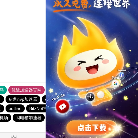
支持
[0]
反对
[0]
支持
[0]
反对
[0]
鸟
优途加速器官网
风驰加速器
旋风加速器
八戒看书
器
猎豹nvp加速器
outline
outline
ios加速器
outline
版
outline
BitzNet官网
安易加速器
快联加速器
元机场
闪电猫加速器
hammer加速器
快连加速器app