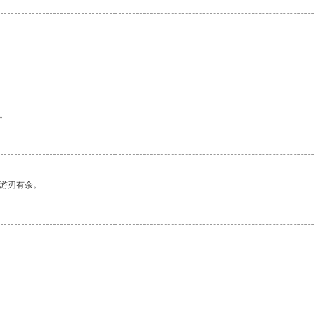
。
中游刃有余。