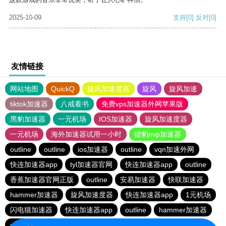
2025-10-09
支持
[0]
反对
[0]
友情链接
网站地图
QuickQ
旋风加速度器
旋风
旋风加速
tiktok加速器
八戒看书
免费vps加速器外网苹果版
黑豹加速器
一元机场
IOS加速器
旋风加速度器
一元机场
海外加速器试用一小时
猎豹nvp加速器
outline
outline
ios加速器
outline
vqn加速外网
快连加速器app
tyl加速器官网
快连加速器app
outline
香蕉加速器官网正版
outline
安易加速器
快联加速器
hammer加速器
旋风加速度器
快连加速器app
1元机场
闪电猫加速器
快连加速器app
outline
hammer加速器
outline
闪电猫加速器