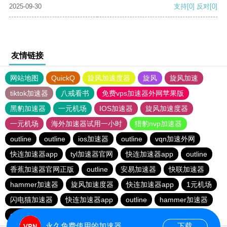
2025-09-30
支持
[0]
反对
[0]
友情链接
网站地图
QuickQ
旋风加速度器
旋风
旋风加速
tiktok加速器
八戒看书
免费vps加速器外网苹果版
黑豹加速器
一元机场
IOS加速器
旋风加速度器
一元机场
海外加速器试用一小时
猎豹nvp加速器
outline
outline
ios加速器
outline
vqn加速外网
快连加速器app
tyl加速器官网
快连加速器app
outline
香蕉加速器官网正版
outline
安易加速器
快联加速器
hammer加速器
旋风加速度器
快连加速器app
1元机场
闪电猫加速器
快连加速器app
outline
hammer加速器
outline
闪电猫加速器
永久免费使用的加速器
下载