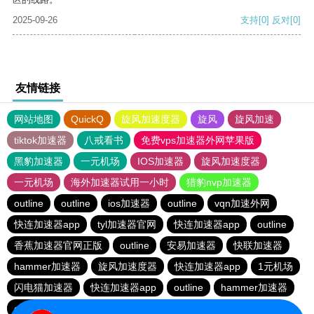
2025-09-26
支持
[0]
反对
[0]
友情链接
网站地图
QuickQ
旋风加速度器
旋风
旋风加速
tiktok加速器
八戒看书
免费vps加速器外网苹果版
黑豹加速器
一元机场
IOS加速器
旋风加速度器
一元机场
海外加速器试用一小时
猎豹nvp加速器
outline
outline
ios加速器
outline
vqn加速外网
快连加速器app
tyl加速器官网
快连加速器app
outline
香蕉加速器官网正版
outline
安易加速器
快联加速器
hammer加速器
旋风加速度器
快连加速器app
1元机场
闪电猫加速器
快连加速器app
outline
hammer加速器
outline
闪电猫加速器