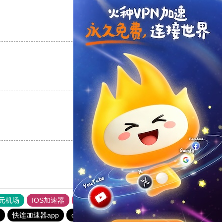
支持
[0]
反对
[0]
支持
[0]
反对
[0]
支持
[0]
反对
[0]
元机场
IOS加速器
旋风加速度器
一元机场
快连加速器app
outline
香蕉加速器官网正版
outline