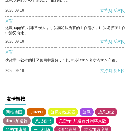
这款软件的价格非常实惠，值得推荐。
2025-09-18
支持
[0]
反对
[0]
游客
这款app的功能非常强大，可以满足我所有的工作需求，让我能够在工作
中游刃有余。
2025-09-18
支持
[0]
反对
[0]
游客
这款学习软件的社区氛围非常好，可以与其他学习者交流学习心得。
2025-09-18
支持
[0]
反对
[0]
友情链接
网站地图
QuickQ
旋风加速度器
旋风
旋风加速
tiktok加速器
八戒看书
免费vps加速器外网苹果版
黑豹加速器
一元机场
IOS加速器
旋风加速度器