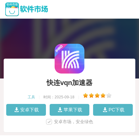
快连vqn加速器
工具
|
时间：2025-09-18
|
安卓下载
苹果下载
PC下载
安卓市场，安全绿色