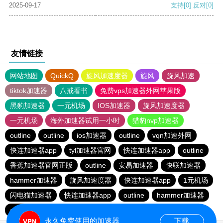
2025-09-17
支持
[0]
反对
[0]
友情链接
网站地图
QuickQ
旋风加速度器
旋风
旋风加速
tiktok加速器
八戒看书
免费vps加速器外网苹果版
黑豹加速器
一元机场
IOS加速器
旋风加速度器
一元机场
海外加速器试用一小时
猎豹nvp加速器
outline
outline
ios加速器
outline
vqn加速外网
快连加速器app
tyl加速器官网
快连加速器app
outline
香蕉加速器官网正版
outline
安易加速器
快联加速器
hammer加速器
旋风加速度器
快连加速器app
1元机场
闪电猫加速器
快连加速器app
outline
hammer加速器
outline
闪电猫加速器
永久免费使用的加速器
下载