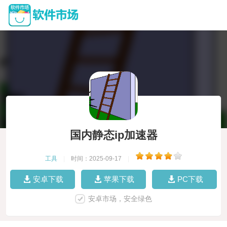
国内静态ip加速器
工具
|
时间：2025-09-17
|
安卓下载
苹果下载
PC下载
安卓市场，安全绿色