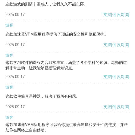
这款游戏的剧情非常感人，让我久久不能忘怀。
2025-09-17
支持
[0]
反对
[0]
游客
这款加速器VPM应用程序提供了顶级的安全性和隐私保护。
2025-09-17
支持
[0]
反对
[0]
游客
这款学习软件的课程内容非常丰富，涵盖了各个学科的知识。老师的讲
解非常生动，让我能够轻松理解知识点。
2025-09-17
支持
[0]
反对
[0]
游客
这款软件简直是神器，解决了我所有问题。
2025-09-17
支持
[0]
反对
[0]
游客
这款加速器VPM应用程序可以给你提供最高速度和安全性的连接，并帮
助你在网络上自由移动。