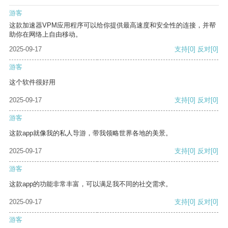
游客
这款加速器VPM应用程序可以给你提供最高速度和安全性的连接，并帮
助你在网络上自由移动。
2025-09-17
支持
[0]
反对
[0]
游客
这个软件很好用
2025-09-17
支持
[0]
反对
[0]
游客
这款app就像我的私人导游，带我领略世界各地的美景。
2025-09-17
支持
[0]
反对
[0]
游客
这款app的功能非常丰富，可以满足我不同的社交需求。
2025-09-17
支持
[0]
反对
[0]
游客