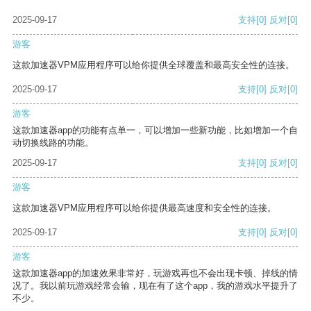
2025-09-17
支持
[0]
反对
[0]
游客
这款加速器VPM应用程序可以给你提供全球覆盖和最高安全性的连接。
2025-09-17
支持
[0]
反对
[0]
游客
这款加速器app的功能有点单一，可以增加一些新功能，比如增加一个自
动切换线路的功能。
2025-09-17
支持
[0]
反对
[0]
游客
这款加速器VPM应用程序可以给你提供最高速度和安全性的连接。
2025-09-17
支持
[0]
反对
[0]
游客
这款加速器app的加速效果非常好，玩游戏再也不会出现卡顿、掉线的情
况了。我以前玩游戏经常会输，现在有了这个app，我的游戏水平提升了
不少。