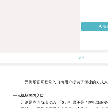
安
简介
一元机场官网登录入口为用户提供了便捷的方式来
一元机场国内入口
无论是查询航班动态、预订机票还是了解机场服务