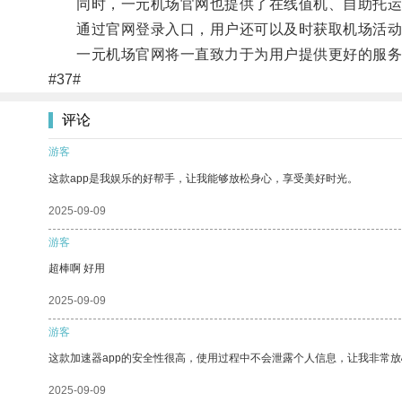
同时，一元机场官网也提供了在线值机、自助托运
通过官网登录入口，用户还可以及时获取机场活动
一元机场官网将一直致力于为用户提供更好的服务
#37#
评论
游客
这款app是我娱乐的好帮手，让我能够放松身心，享受美好时光。
2025-09-09
游客
超棒啊 好用
2025-09-09
游客
这款加速器app的安全性很高，使用过程中不会泄露个人信息，让我非常放
2025-09-09