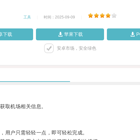
工具
|
时间：2025-09-09
|
卓下载
苹果下载
安卓市场，安全绿色
获取机场相关信息。
，用户只需轻轻一点，即可轻松完成。