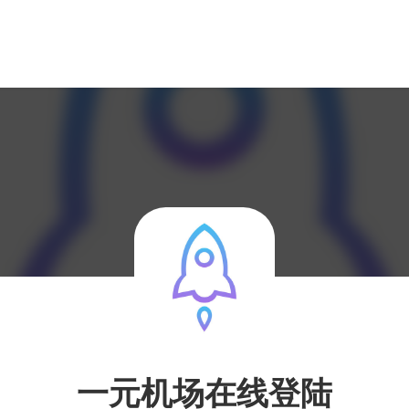
一元机场在线登陆