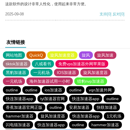
这款软件的设计非常人性化，使用起来非常方便。
2025-09-08
支持
[0]
反对
[0]
友情链接
网站地图
QuickQ
旋风加速度器
旋风
旋风加速
tiktok加速器
八戒看书
免费vps加速器外网苹果版
黑豹加速器
一元机场
IOS加速器
旋风加速度器
一元机场
海外加速器试用一小时
猎豹nvp加速器
outline
outline
ios加速器
outline
vqn加速外网
快连加速器app
tyl加速器官网
快连加速器app
outline
香蕉加速器官网正版
outline
安易加速器
快联加速器
hammer加速器
旋风加速度器
快连加速器app
1元机场
闪电猫加速器
快连加速器app
outline
hammer加速器