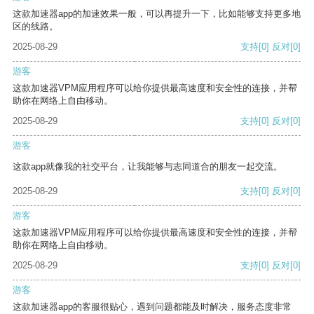
这款加速器app的加速效果一般，可以再提升一下，比如能够支持更多地
区的线路。
2025-08-29
支持
[0]
反对
[0]
游客
这款加速器VPM应用程序可以给你提供最高速度和安全性的连接，并帮
助你在网络上自由移动。
2025-08-29
支持
[0]
反对
[0]
游客
这款app就像我的社交平台，让我能够与志同道合的朋友一起交流。
2025-08-29
支持
[0]
反对
[0]
游客
这款加速器VPM应用程序可以给你提供最高速度和安全性的连接，并帮
助你在网络上自由移动。
2025-08-29
支持
[0]
反对
[0]
游客
这款加速器app的客服很贴心，遇到问题都能及时解决，服务态度非常