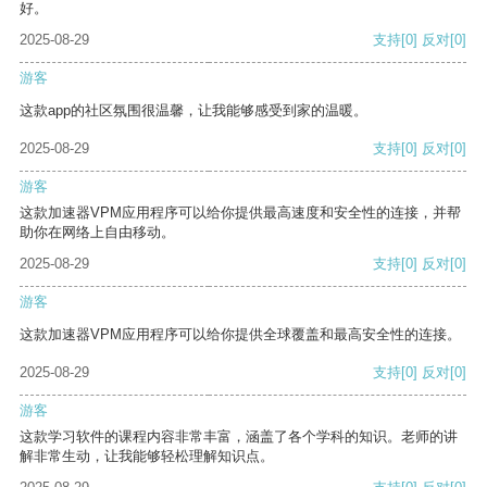
好。
2025-08-29
支持
[0]
反对
[0]
游客
这款app的社区氛围很温馨，让我能够感受到家的温暖。
2025-08-29
支持
[0]
反对
[0]
游客
这款加速器VPM应用程序可以给你提供最高速度和安全性的连接，并帮
助你在网络上自由移动。
2025-08-29
支持
[0]
反对
[0]
游客
这款加速器VPM应用程序可以给你提供全球覆盖和最高安全性的连接。
2025-08-29
支持
[0]
反对
[0]
游客
这款学习软件的课程内容非常丰富，涵盖了各个学科的知识。老师的讲
解非常生动，让我能够轻松理解知识点。