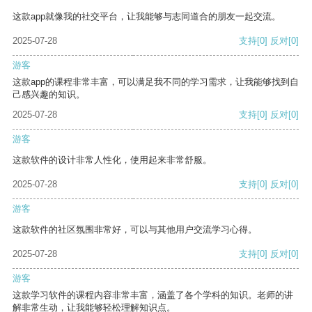
这款app就像我的社交平台，让我能够与志同道合的朋友一起交流。
2025-07-28
支持
[0]
反对
[0]
游客
这款app的课程非常丰富，可以满足我不同的学习需求，让我能够找到自
己感兴趣的知识。
2025-07-28
支持
[0]
反对
[0]
游客
这款软件的设计非常人性化，使用起来非常舒服。
2025-07-28
支持
[0]
反对
[0]
游客
这款软件的社区氛围非常好，可以与其他用户交流学习心得。
2025-07-28
支持
[0]
反对
[0]
游客
这款学习软件的课程内容非常丰富，涵盖了各个学科的知识。老师的讲
解非常生动，让我能够轻松理解知识点。