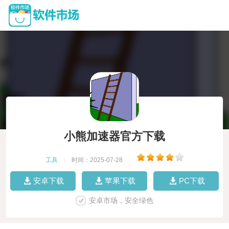
小熊加速器官方下载
工具
|
时间：2025-07-28
|
安卓下载
苹果下载
PC下载
安卓市场，安全绿色