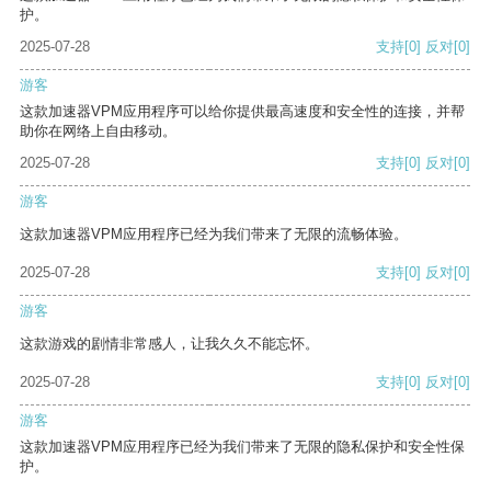
护。
2025-07-28
支持
[0]
反对
[0]
游客
这款加速器VPM应用程序可以给你提供最高速度和安全性的连接，并帮
助你在网络上自由移动。
2025-07-28
支持
[0]
反对
[0]
游客
这款加速器VPM应用程序已经为我们带来了无限的流畅体验。
2025-07-28
支持
[0]
反对
[0]
游客
这款游戏的剧情非常感人，让我久久不能忘怀。
2025-07-28
支持
[0]
反对
[0]
游客
这款加速器VPM应用程序已经为我们带来了无限的隐私保护和安全性保
护。