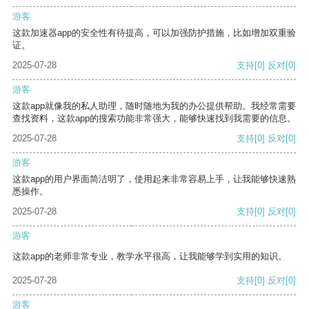
游客
这款加速器app的安全性有待提高，可以加强防护措施，比如增加双重验
证。
2025-07-28
支持
[0]
反对
[0]
游客
这款app就像我的私人助理，随时随地为我的办公提供帮助。我经常需要
查找资料，这款app的搜索功能非常强大，能够快速找到我需要的信息。
2025-07-28
支持
[0]
反对
[0]
游客
这款app的用户界面简洁明了，使用起来非常容易上手，让我能够快速熟
悉操作。
2025-07-28
支持
[0]
反对
[0]
游客
这款app的老师非常专业，教学水平很高，让我能够学到实用的知识。
2025-07-28
支持
[0]
反对
[0]
游客