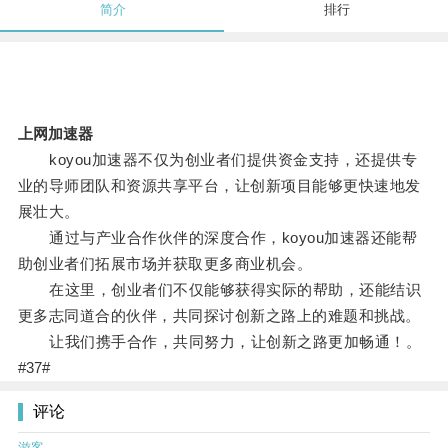
简介
排行
上网加速器
koyou加速器不仅为创业者们提供资金支持，还提供专
业的导师团队和资源共享平台，让创新项目能够更快速地发
展壮大。
通过与产业合作伙伴的深度合作，koyou加速器还能帮
助创业者们拓展市场并获取更多商业机会。
在这里，创业者们不仅能够获得实际的帮助，还能结识
更多志同道合的伙伴，共同探讨创新之路上的难题和挑战。
让我们携手合作，共同努力，让创新之路更加畅通！。
#37#
评论
游客