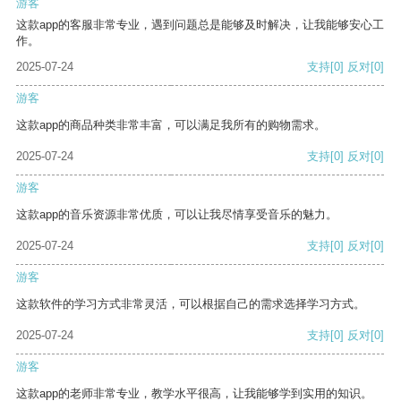
游客
这款app的客服非常专业，遇到问题总是能够及时解决，让我能够安心工
作。
2025-07-24
支持
[0]
反对
[0]
游客
这款app的商品种类非常丰富，可以满足我所有的购物需求。
2025-07-24
支持
[0]
反对
[0]
游客
这款app的音乐资源非常优质，可以让我尽情享受音乐的魅力。
2025-07-24
支持
[0]
反对
[0]
游客
这款软件的学习方式非常灵活，可以根据自己的需求选择学习方式。
2025-07-24
支持
[0]
反对
[0]
游客
这款app的老师非常专业，教学水平很高，让我能够学到实用的知识。