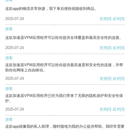
这款app的物流非常快捷，我下单后很快就能收到商品。
2025-07-24
支持
[0]
反对
[0]
游客
这款加速器VPM应用程序可以给你提供全球覆盖和最高安全性的连接。
2025-07-24
支持
[0]
反对
[0]
游客
这款加速器VPM应用程序可以给你提供最高速度和安全性的连接，并帮
助你在网络上自由移动。
2025-07-24
支持
[0]
反对
[0]
游客
这款加速器VPM应用程序已经为我们带来了无限的隐私保护和安全性保
护。
2025-07-24
支持
[0]
反对
[0]
游客
这款app就像我的私人助理，随时随地为我的办公提供帮助。我经常需要