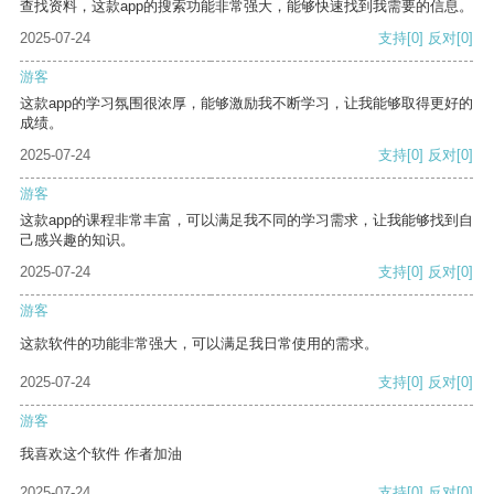
查找资料，这款app的搜索功能非常强大，能够快速找到我需要的信息。
2025-07-24
支持
[0]
反对
[0]
游客
这款app的学习氛围很浓厚，能够激励我不断学习，让我能够取得更好的
成绩。
2025-07-24
支持
[0]
反对
[0]
游客
这款app的课程非常丰富，可以满足我不同的学习需求，让我能够找到自
己感兴趣的知识。
2025-07-24
支持
[0]
反对
[0]
游客
这款软件的功能非常强大，可以满足我日常使用的需求。
2025-07-24
支持
[0]
反对
[0]
游客
我喜欢这个软件 作者加油
2025-07-24
支持
[0]
反对
[0]