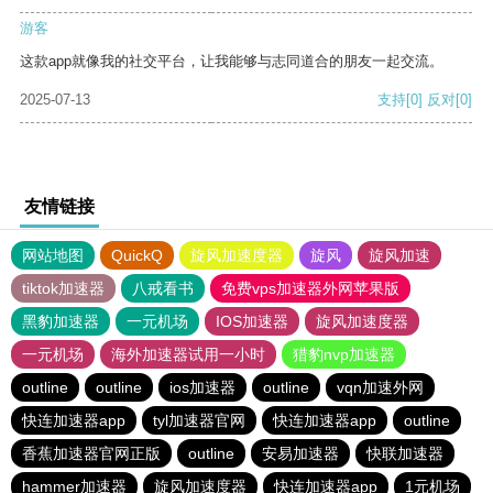
游客
这款app就像我的社交平台，让我能够与志同道合的朋友一起交流。
2025-07-13
支持
[0]
反对
[0]
友情链接
网站地图
QuickQ
旋风加速度器
旋风
旋风加速
tiktok加速器
八戒看书
免费vps加速器外网苹果版
黑豹加速器
一元机场
IOS加速器
旋风加速度器
一元机场
海外加速器试用一小时
猎豹nvp加速器
outline
outline
ios加速器
outline
vqn加速外网
快连加速器app
tyl加速器官网
快连加速器app
outline
香蕉加速器官网正版
outline
安易加速器
快联加速器
hammer加速器
旋风加速度器
快连加速器app
1元机场