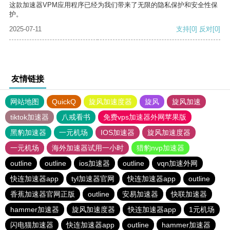
这款加速器VPM应用程序已经为我们带来了无限的隐私保护和安全性保
护。
2025-07-11
支持
[0]
反对
[0]
友情链接
网站地图
QuickQ
旋风加速度器
旋风
旋风加速
tiktok加速器
八戒看书
免费vps加速器外网苹果版
黑豹加速器
一元机场
IOS加速器
旋风加速度器
一元机场
海外加速器试用一小时
猎豹nvp加速器
outline
outline
ios加速器
outline
vqn加速外网
快连加速器app
tyl加速器官网
快连加速器app
outline
香蕉加速器官网正版
outline
安易加速器
快联加速器
hammer加速器
旋风加速度器
快连加速器app
1元机场
闪电猫加速器
快连加速器app
outline
hammer加速器