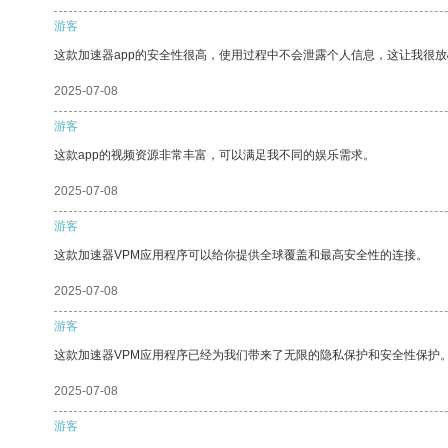
游客
这款加速器app的安全性很高，使用过程中不会泄露个人信息，这让我很
2025-07-08
游客
这款app的视频资源非常丰富，可以满足我不同的娱乐需求。
2025-07-08
游客
这款加速器VPM应用程序可以给你提供全球覆盖和最高安全性的连接。
2025-07-08
游客
这款加速器VPM应用程序已经为我们带来了无限的隐私保护和安全性保护
2025-07-08
游客