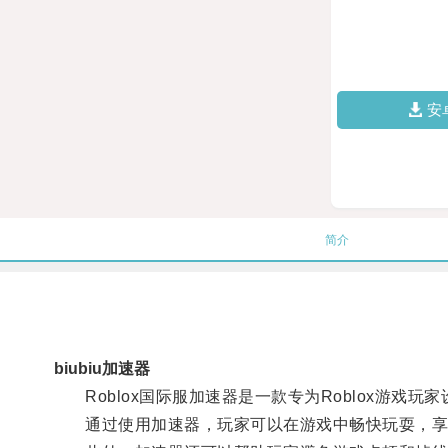
安
简介
biubiu加速器
Roblox国际服加速器是一款专为Roblox游戏
通过使用加速器，玩家可以在游戏中畅快玩耍，享