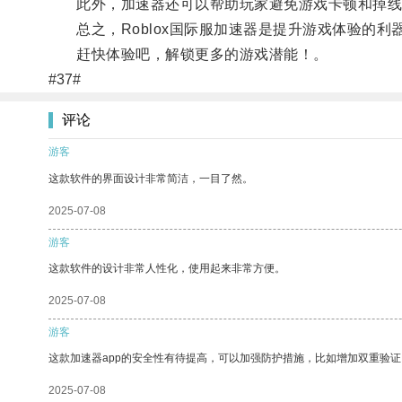
此外，加速器还可以帮助玩家避免游戏卡顿和掉线
总之，Roblox国际服加速器是提升游戏体验的利器
赶快体验吧，解锁更多的游戏潜能！。
#37#
评论
游客
这款软件的界面设计非常简洁，一目了然。
2025-07-08
游客
这款软件的设计非常人性化，使用起来非常方便。
2025-07-08
游客
这款加速器app的安全性有待提高，可以加强防护措施，比如增加双重验证
2025-07-08