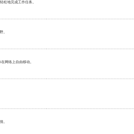
更轻松地完成工作任务。
野。
你在网络上自由移动。
情。