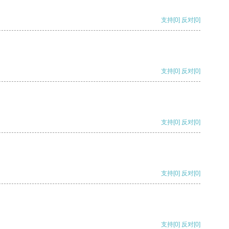
支持
[0]
反对
[0]
支持
[0]
反对
[0]
支持
[0]
反对
[0]
支持
[0]
反对
[0]
支持
[0]
反对
[0]