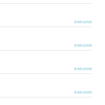
支持
[0]
反对
[0]
支持
[0]
反对
[0]
支持
[0]
反对
[0]
支持
[0]
反对
[0]