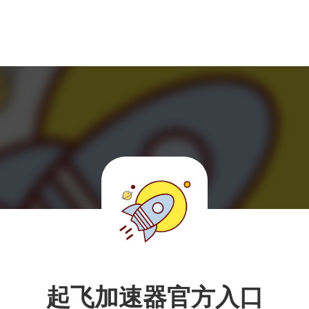
起飞加速器官方入口