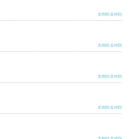
支持
[0]
反对
[0]
支持
[0]
反对
[0]
支持
[0]
反对
[0]
支持
[0]
反对
[0]
支持
[0]
反对
[0]