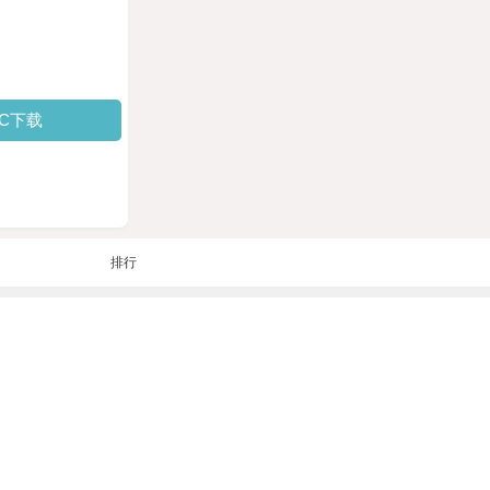
PC下载
排行