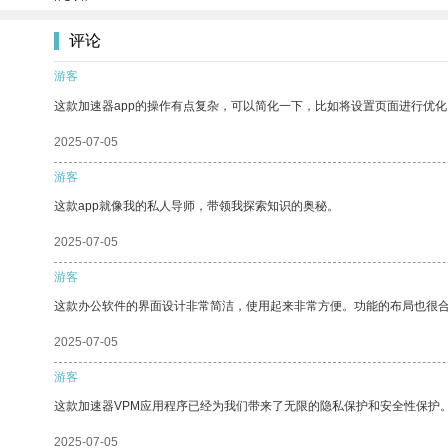
评论
游客
这款加速器app的操作有点复杂，可以简化一下，比如将设置页面进行优化
2025-07-05
游客
这款app就像我的私人导师，带领我探索知识的奥秘。
2025-07-05
游客
这款办公软件的界面设计非常简洁，使用起来非常方便。功能的布局也很
2025-07-05
游客
这款加速器VPM应用程序已经为我们带来了无限的隐私保护和安全性保护
2025-07-05