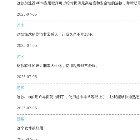
这款加速器VPM应用程序可以给你提供最高速度和安全性的连接，并帮助
2025-07-05
游客
这款游戏的剧情非常感人，让我久久不能忘怀。
2025-07-05
游客
这款软件的设计非常人性化，使用起来非常舒服。
2025-07-05
游客
这款app的用户界面简洁明了，使用起来非常容易上手，让我能够快速熟
2025-07-05
游客
这个软件很好用
2025-07-05