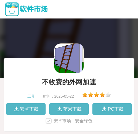
不收费的外网加速
工具
|
时间：2025-05-22
|
安卓下载
苹果下载
PC下载
安卓市场，安全绿色